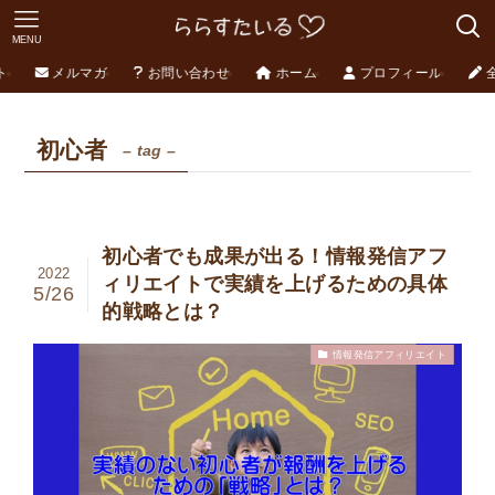
MENU
ト
メルマガ
お問い合わせ
ホーム
プロフィール
初心者
– tag –
初心者でも成果が出る！情報発信アフ
2022
ィリエイトで実績を上げるための具体
5/26
的戦略とは？
情報発信アフィリエイト