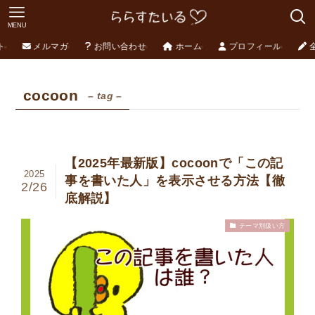
MENU
ト
メルマガ
お問い合わせ
ホーム
プロフィール
cocoon
– tag –
【2025年最新版】cocoonで「この記
2025
事を書いた人」を表示させる方法【徹
2/26
底解説】
テーマ別扱い方