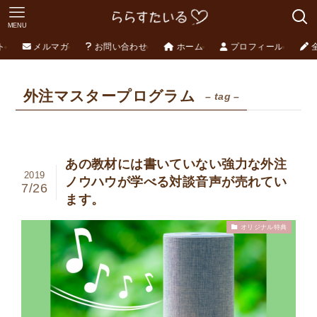
MENU
ト
メルマガ
お問い合わせ
ホーム
プロフィール
外注マスタープログラム
– tag –
あの教材には書いていない強力な外注
2019
ノウハウが学べる対談音声が売れてい
7/26
ます。
オリジナル特典