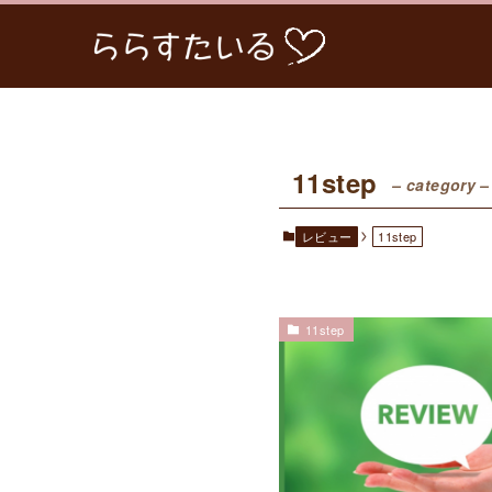
11step
– category –
レビュー
11step
11step