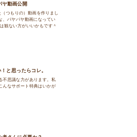
ヤパヤ動画公開
えた（つもりの）動画を作りまし
な、パヤパヤ動画になってい
には観ない方がいいかもです＾
い！と思ったらコレ。
る不思議な力があります。私
こんなサポート特典はいかが
初心者さんに必要か？