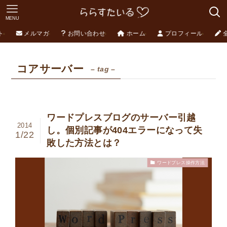
MENU
ト
メルマガ
お問い合わせ
ホーム
プロフィール
コアサーバー
– tag –
ワードプレスブログのサーバー引越
2014
し。個別記事が404エラーになって失
1/22
敗した方法とは？
ワードプレス操作方法