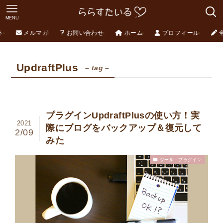
MENU
ト
メルマガ
お問い合わせ
ホーム
プロフィール
UpdraftPlus
– tag –
プラグインUpdraftPlusの使い方！実
2021
際にブログをバックアップ＆復元して
2/09
みた
ツール・プラグイン