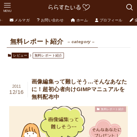
MENU
ト
メルマガ
お問い合わせ
ホーム
プロフィール
無料レポート紹介
– category –
レビュー
無料レポート紹介
画像編集って難しそう…そんなあなた
2011
に！超初心者向けGIMPマニュアルを
12/16
無料配布中
無料レポート紹介