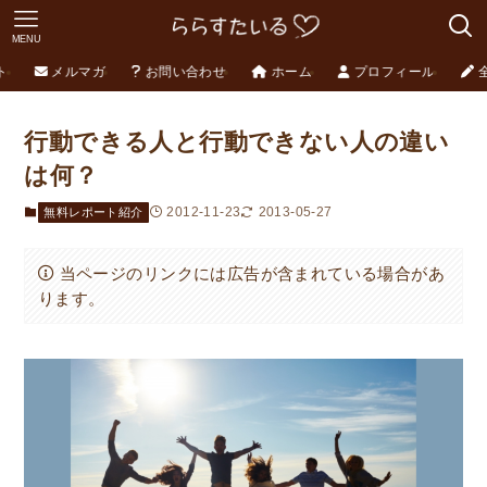
MENU
ト
メルマガ
お問い合わせ
ホーム
プロフィール
行動できる人と行動できない人の違い
は何？
2012-11-23
2013-05-27
無料レポート紹介
当ページのリンクには広告が含まれている場合があ
ります。