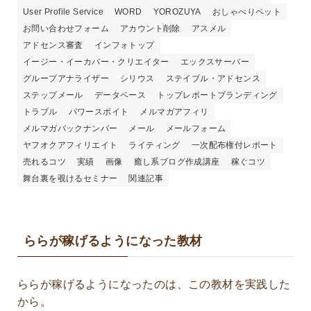
User Profile Service
WORD
YOROZUYA
おしゃべりペット
お問い合わせフォーム
アカウント削除
アスメル
アドセンス審査
インフォトップ
イージー・イーカバー・クリエイター
エックスサーバー
グループアナライザー
シリウス
ステイブル・アドセンス
ステップメール
データベース
トップレポートブランディング
トラブル
パワースポイト
メルマガアフィリ
メルマガバックナンバー
メール
メールフォーム
ヤフオクアフィリエイト
ライティング
一次配布権付レポート
売れるコツ
実績
画像
癒し系ブログ作成講座
稼ぐコツ
舞台裏を覗けるセミナー
関連記事
ららが稼げるようになった教材
ららが稼げるようになったのは、この教材を実践した
から。