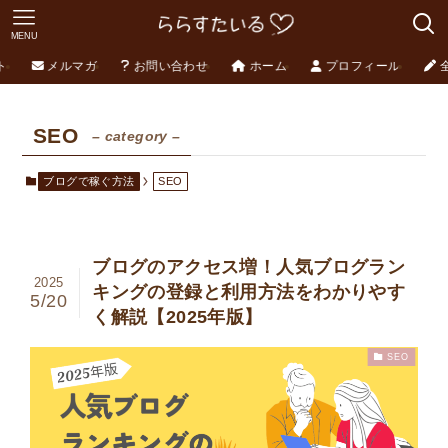
MENU
ト
メルマガ
お問い合わせ
ホーム
プロフィール
SEO
– category –
ブログで稼ぐ方法
SEO
ブログのアクセス増！人気ブログラン
2025
キングの登録と利用方法をわかりやす
5/20
く解説【2025年版】
SEO