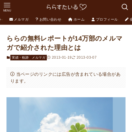
MENU
ト
メルマガ
お問い合わせ
ホーム
プロフィール
ららの無料レポートが14万部のメルマ
ガで紹介された理由とは
2013-01-19
2013-03-07
実績・軌跡
メルマガ
当ページのリンクには広告が含まれている場合があ
ります。