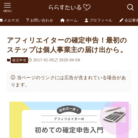
MENU
メルマガ
お問い合わせ
ホーム
プロフィール
全記事
アフィリエイターの確定申告！最初の
ステップは個人事業主の届け出から。
2017-01-05
2020-04-08
確定申告
当ページのリンクには広告が含まれている場合があ
ります。