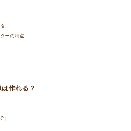
イター
イターの利点
像は作れる？
です。