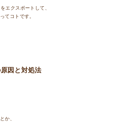
ータをエクスポートして、
いってコトです。
の原因と対処法
いとか、