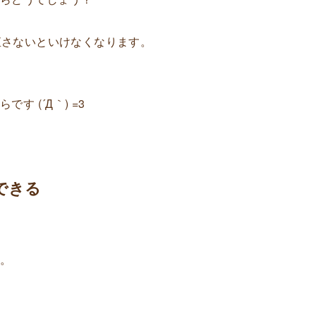
定し直さないといけなくなります。
 (´Д｀) =3
ーできる
よ。