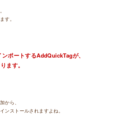
た。
します。
インポートするAddQuickTagが、
なります。
追加から、
がインストールされますよね。