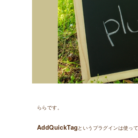
ららです。
AddQuickTag
というプラグインは使っ