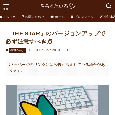
MENU
メルマガ
お問い合わせ
ホーム
プロフィール
全記事
「THE STAR」のバージョンアップで
必ず注意すべき点
2013-07-12
2013-09-05
教材の紹介
当ページのリンクには広告が含まれている場合があ
ります。