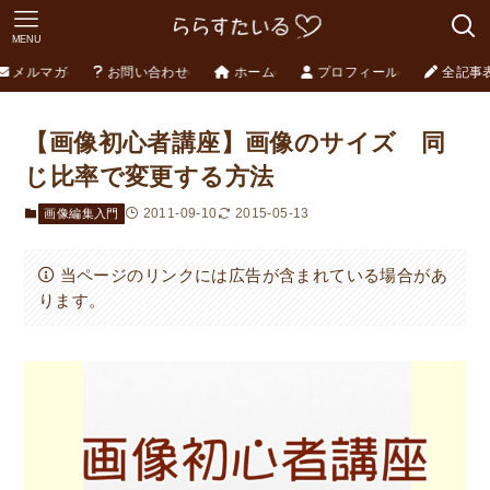
MENU
メルマガ
お問い合わせ
ホーム
プロフィール
全記事
【画像初心者講座】画像のサイズ 同
じ比率で変更する方法
2011-09-10
2015-05-13
画像編集入門
当ページのリンクには広告が含まれている場合があ
ります。