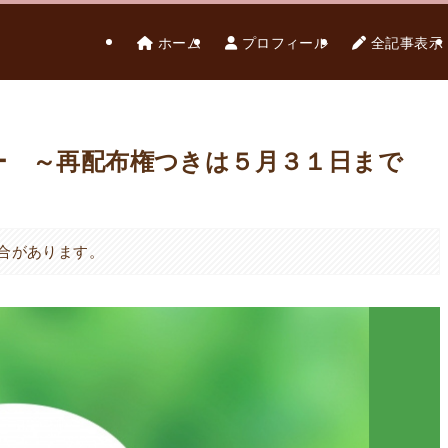
ホーム
プロフィール
全記事表示
ー ～再配布権つきは５月３１日まで
合があります。