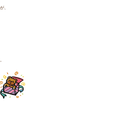
方が、
ね。