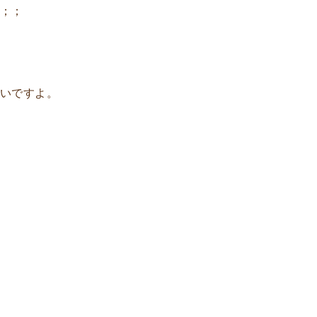
す；；
いですよ。