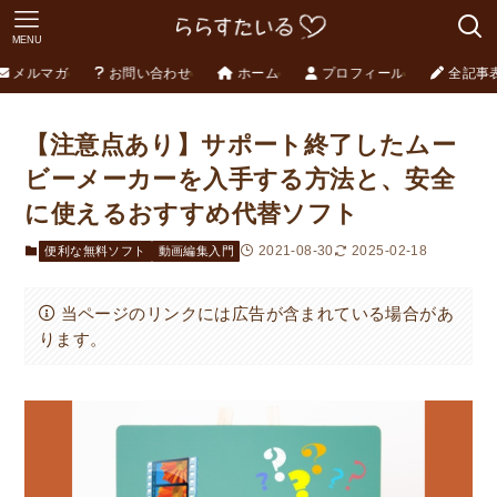
MENU
メルマガ
お問い合わせ
ホーム
プロフィール
全記事
【注意点あり】サポート終了したムー
ビーメーカーを入手する方法と、安全
に使えるおすすめ代替ソフト
2021-08-30
2025-02-18
便利な無料ソフト
動画編集入門
当ページのリンクには広告が含まれている場合があ
ります。