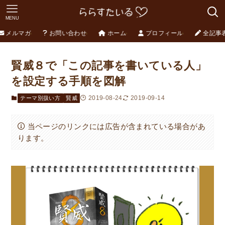
MENU
メルマガ
お問い合わせ
ホーム
プロフィール
全記事
賢威８で「この記事を書いている人」
を設定する手順を図解
2019-08-24
2019-09-14
テーマ別扱い方
賢威
当ページのリンクには広告が含まれている場合があ
ります。