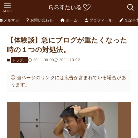
MENU
メルマガ
お問い合わせ
ホーム
プロフィール
全記事
【体験談】急にブログが重たくなった
時の１つの対処法。
2011-08-09
2011-10-02
トラブル
当ページのリンクには広告が含まれている場合があ
ります。