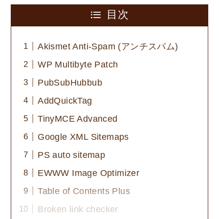
目次
Akismet Anti-Spam (アンチスパム)
WP Multibyte Patch
PubSubHubbub
AddQuickTag
TinyMCE Advanced
Google XML Sitemaps
PS auto sitemap
EWWW Image Optimizer
Table of Contents Plus
Broken link checker